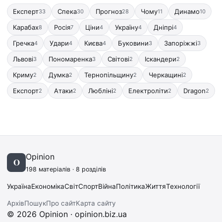
Експерт
Спека
Прогноз
Чому
Динамо
33
30
28
11
10
Карабах
Росія
Ціни
Україну
Дніпрі
8
7
4
4
4
Гречка
Удари
Києва
Буковини
Запоріжжі
4
4
4
3
3
Львові
Пономаренка
Світові
Іскандери
3
3
2
2
Криму
Думка
Тернопільщину
Черкащині
2
2
2
2
Експорт
Атаки
Любліні
Електроліти
Dragon
2
2
2
2
2
Opinion
O
198 матеріалів · 8 розділів
Україна
Економіка
Світ
Спорт
Війна
Політика
Життя
Технології
Архів
Пошук
Про сайт
Карта сайту
© 2026 Opinion · opinion.biz.ua